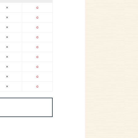
×
○
×
○
×
○
×
○
×
○
×
○
×
○
×
○
×
○