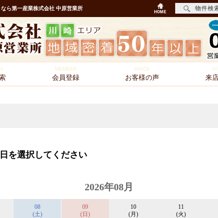
物件検
なら第一産業株式会社 中原営業所
H
MEMBER
VOICE
VI
索
会員登録
お客様の声
来
日を選択してください
2026年08月
08
09
10
11
(土)
(日)
(月)
(火)