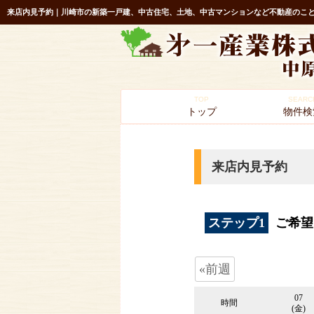
来店内見予約｜川崎市の新築一戸建、中古住宅、土地、中古マンションなど不動産のこと
TOP
SEARC
トップ
物件検
来店内見予約
ステップ1
ご希望
«前週
07
時間
(金)