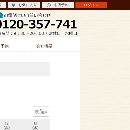
索
お気に入り
来店予約
ログイン
SIT
COMPANY
店予約
会社概要
次週»
12
13
(水)
(木)