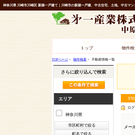
神奈川県 川崎市川崎区 新築一戸建て｜川崎市の新築一戸建、中古住宅、土地、中古マン
TOP
SEARC
トップ
物件検
TOPページ
>
物件検索
>
不動産情報一覧
さらに絞り込んで検索
エリア
ログ
神奈川県
メー