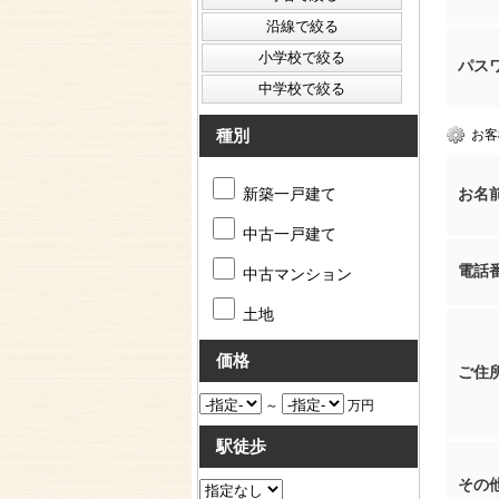
パス
種別
お客
新築一戸建て
お名
中古一戸建て
電話
中古マンション
土地
価格
ご住
～
万円
駅徒歩
その