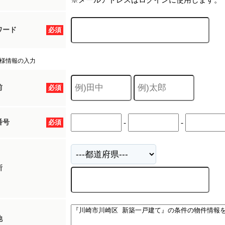
※メールアドレスはログインに使用します。
ワード
必須
様情報の入力
前
必須
番号
必須
-
-
所
他