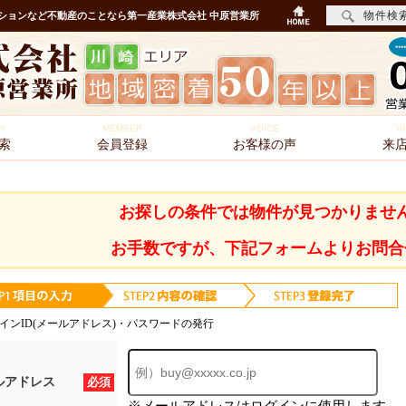
物件検
ションなど不動産のことなら第一産業株式会社 中原営業所
H
MEMBER
VOICE
VI
索
会員登録
お客様の声
来
お探しの条件では物件が見つかりませ
お手数ですが、下記フォームよりお問合
インID(メールアドレス)・パスワードの発行
ルアドレス
必須