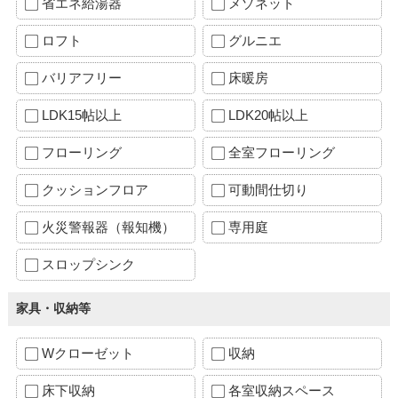
省エネ給湯器
メゾネット
ロフト
グルニエ
バリアフリー
床暖房
LDK15帖以上
LDK20帖以上
フローリング
全室フローリング
クッションフロア
可動間仕切り
火災警報器（報知機）
専用庭
スロップシンク
家具・収納等
Wクローゼット
収納
床下収納
各室収納スペース