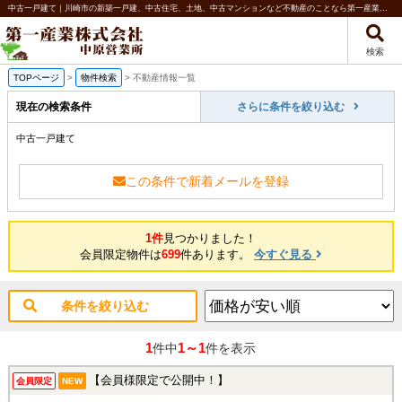
中古一戸建て｜川崎市の新築一戸建、中古住宅、土地、中古マンションなど不動産のことなら第一産業株式会社 中原営業所
検索
TOPページ
>
物件検索
>
不動産情報一覧
現在の検索条件
さらに条件を絞り込む
中古一戸建て
この条件で新着メールを登録
1件
見つかりました！
会員限定物件は
699
件あります。
今すぐ見る
条件を絞り込む
1
1～1
件中
件を表示
【会員様限定で公開中！】
会員限定
NEW