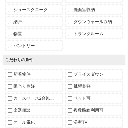
シューズクローク
洗面室収納
納戸
ダウンウォール収納
物置
トランクルーム
パントリー
こだわりの条件
新着物件
プライスダウン
陽当り良好
眺望良好
カースペース2台以上
ペット可
楽器相談
複数路線利用可
オール電化
浴室TV