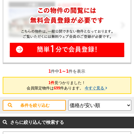
1
1～1
件中
件を表示
1件
見つかりました！
会員限定物件は
699
件あります。
今すぐ見る
条件を絞り込む
さらに絞り込んで検索する