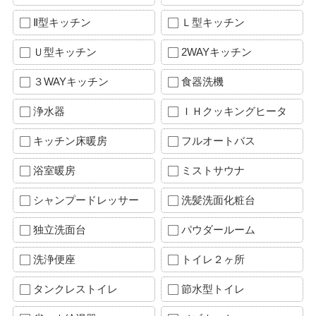
Ⅱ型キッチン
Ｌ型キッチン
Ｕ型キッチン
2WAYキッチン
３WAYキッチン
食器洗機
浄水器
ＩＨクッキングヒータ
キッチン床暖房
フルオートバス
浴室暖房
ミストサウナ
シャンプードレッサー
洗髪洗面化粧台
独立洗面台
パウダールーム
洗浄便座
トイレ２ヶ所
タンクレストイレ
節水型トイレ