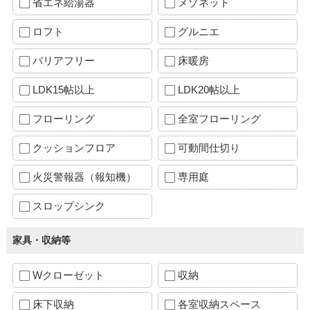
省エネ給湯器
メゾネット
ロフト
グルニエ
バリアフリー
床暖房
LDK15帖以上
LDK20帖以上
フローリング
全室フローリング
クッションフロア
可動間仕切り
火災警報器（報知機）
専用庭
スロップシンク
家具・収納等
Wクローゼット
収納
床下収納
各室収納スペース