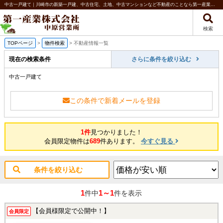
中古一戸建て｜川崎市の新築一戸建、中古住宅、土地、中古マンションなど不動産のことなら第一産業株式会社 中原営業所
検索
TOPページ
>
物件検索
>
不動産情報一覧
現在の検索条件
さらに条件を絞り込む
中古一戸建て
この条件で新着メールを登録
1件
見つかりました！
会員限定物件は
689
件あります。
今すぐ見る
条件を絞り込む
1
1～1
件中
件を表示
【会員様限定で公開中！】
会員限定