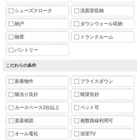
シューズクローク
洗面室収納
納戸
ダウンウォール収納
物置
トランクルーム
パントリー
こだわりの条件
新着物件
プライスダウン
陽当り良好
眺望良好
カースペース2台以上
ペット可
楽器相談
複数路線利用可
オール電化
浴室TV