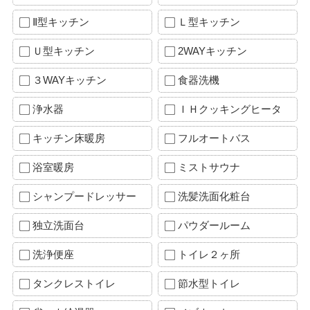
Ⅱ型キッチン
Ｌ型キッチン
Ｕ型キッチン
2WAYキッチン
３WAYキッチン
食器洗機
浄水器
ＩＨクッキングヒータ
キッチン床暖房
フルオートバス
浴室暖房
ミストサウナ
シャンプードレッサー
洗髪洗面化粧台
独立洗面台
パウダールーム
洗浄便座
トイレ２ヶ所
タンクレストイレ
節水型トイレ