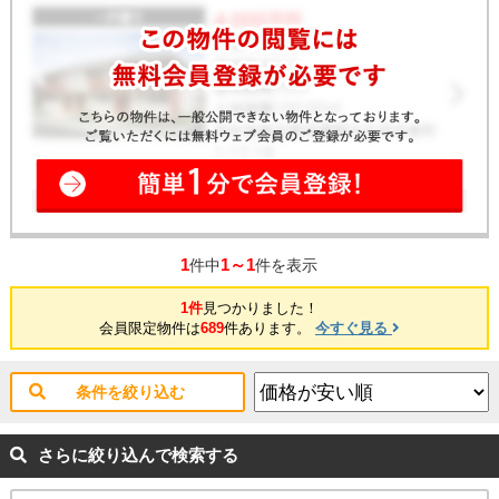
1
1～1
件中
件を表示
1件
見つかりました！
会員限定物件は
689
件あります。
今すぐ見る
条件を絞り込む
さらに絞り込んで検索する