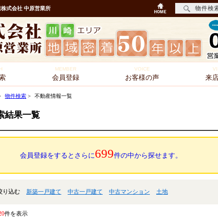
物件検
株式会社 中原営業所
H
MEMBER
VOICE
VI
索
会員登録
お客様の声
来
>
物件検索
>
不動産情報一覧
索結果一覧
699
会員登録をするとさらに
件の中から探せます。
絞り込む
新築一戸建て
中古一戸建て
中古マンション
土地
20
件を表示