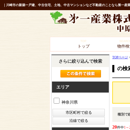
｜川崎市の新築一戸建、中古住宅、土地、中古マンションなど不動産のことなら第一産業
TOP
SEARC
トップ
物件検
TOPページ
さらに絞り込んで検索
の検
エリア
神奈川県
種別で
20
件中
1～