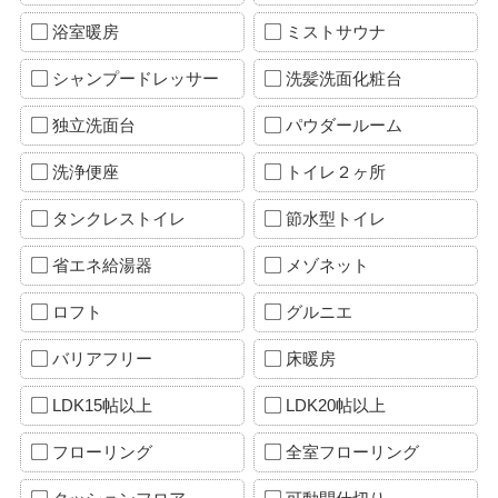
浴室暖房
ミストサウナ
シャンプードレッサー
洗髪洗面化粧台
独立洗面台
パウダールーム
洗浄便座
トイレ２ヶ所
タンクレストイレ
節水型トイレ
省エネ給湯器
メゾネット
ロフト
グルニエ
バリアフリー
床暖房
LDK15帖以上
LDK20帖以上
フローリング
全室フローリング