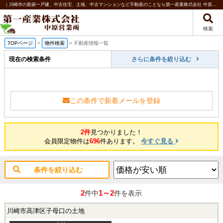
｜川崎市の新築一戸建、中古住宅、土地、中古マンションなど不動産のことなら第一産業株式会社 中原営業所
検索
TOPページ
>
物件検索
>
不動産情報一覧
現在の検索条件
さらに条件を絞り込む
この条件で新着メールを登録
2件
見つかりました！
会員限定物件は
696
件あります。
今すぐ見る
条件を絞り込む
2
1～2
件中
件を表示
川崎市高津区子母口の土地