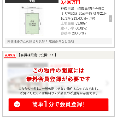
土地
3,480万円
神奈川県川崎市高津区子母口
ＪＲ南武線 武蔵中原 徒歩21分
16.3坪(213.43万円 /坪)
土地面積
53.90㎡
建ぺい率
60.0(%)
容積率
200.0(%)
南側通路のため陽当り良好！ 建築条件なし売地
【会員様限定で公開中！】
会員限定