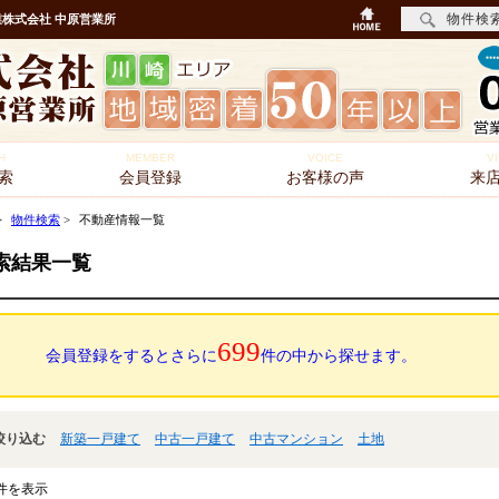
物件検
株式会社 中原営業所
H
MEMBER
VOICE
VI
索
会員登録
お客様の声
来
>
物件検索
>
不動産情報一覧
索結果一覧
699
会員登録をするとさらに
件の中から探せます。
絞り込む
新築一戸建て
中古一戸建て
中古マンション
土地
件を表示