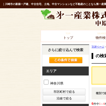
｜川崎市の新築一戸建、中古住宅、土地、中古マンションなど不動産のことなら第一産業
TOP
SEARC
トップ
物件検
TOPページ
さらに絞り込んで検索
の検
エリア
神奈川県
種別で
6
件中
1～6