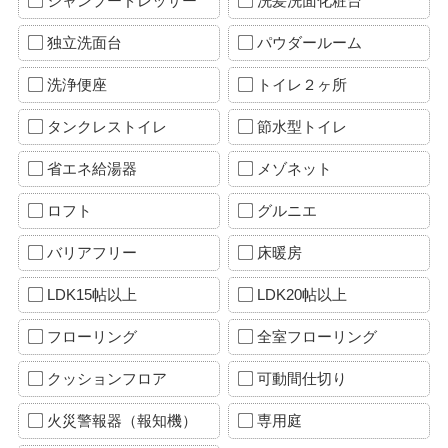
シャンプードレッサー
洗髪洗面化粧台
独立洗面台
パウダールーム
洗浄便座
トイレ２ヶ所
タンクレストイレ
節水型トイレ
省エネ給湯器
メゾネット
ロフト
グルニエ
バリアフリー
床暖房
LDK15帖以上
LDK20帖以上
フローリング
全室フローリング
クッションフロア
可動間仕切り
火災警報器（報知機）
専用庭