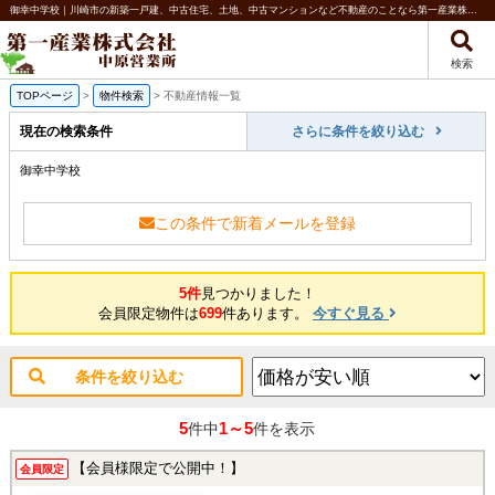
御幸中学校｜川崎市の新築一戸建、中古住宅、土地、中古マンションなど不動産のことなら第一産業株式会社 中原営業所
検索
TOPページ
>
物件検索
>
不動産情報一覧
現在の検索条件
さらに条件を絞り込む
御幸中学校
この条件で新着メールを登録
5件
見つかりました！
会員限定物件は
699
件あります。
今すぐ見る
条件を絞り込む
5
1～5
件中
件を表示
【会員様限定で公開中！】
会員限定