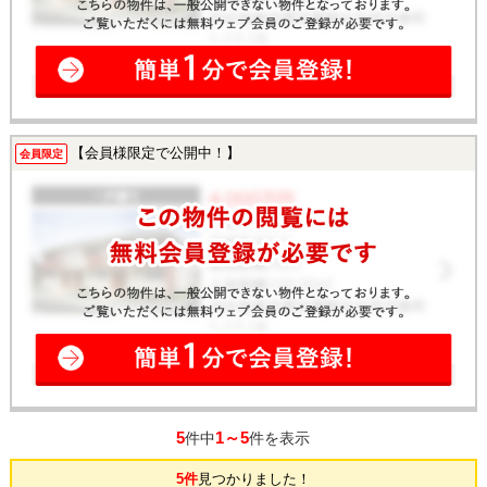
【会員様限定で公開中！】
会員限定
5
1～5
件中
件を表示
5件
見つかりました！