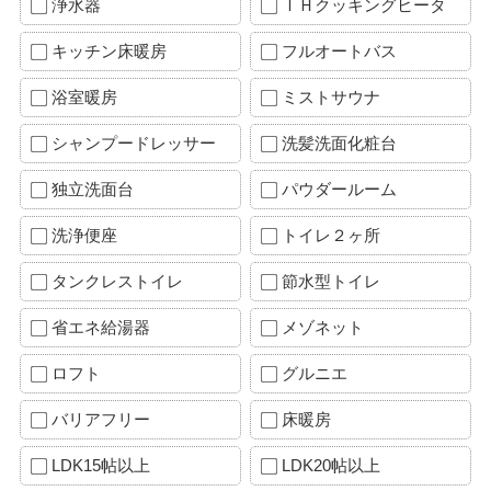
浄水器
ＩＨクッキングヒータ
キッチン床暖房
フルオートバス
浴室暖房
ミストサウナ
シャンプードレッサー
洗髪洗面化粧台
独立洗面台
パウダールーム
洗浄便座
トイレ２ヶ所
タンクレストイレ
節水型トイレ
省エネ給湯器
メゾネット
ロフト
グルニエ
バリアフリー
床暖房
LDK15帖以上
LDK20帖以上