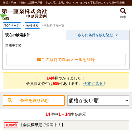
東橘中学校｜川崎市の新築一戸建、中古住宅、土地、中古マンションなど不動産のことなら第一産業株式会社 中原営業所
検索
TOPページ
>
物件検索
>
不動産情報一覧
現在の検索条件
さらに条件を絞り込む
東橘中学校
この条件で新着メールを登録
14件
見つかりました！
会員限定物件は
696
件あります。
今すぐ見る
条件を絞り込む
14
1～14
件中
件を表示
【会員様限定で公開中！】
会員限定