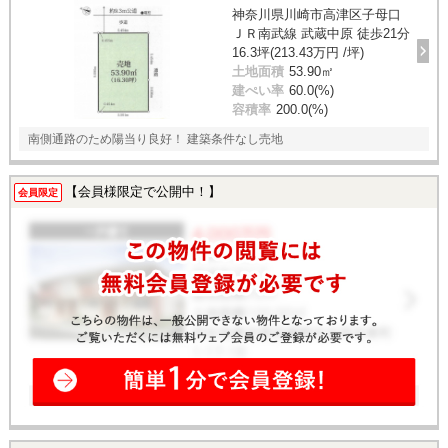
神奈川県川崎市高津区子母口
ＪＲ南武線 武蔵中原 徒歩21分
16.3坪(213.43万円 /坪)
土地面積
53.90㎡
建ぺい率
60.0(%)
容積率
200.0(%)
南側通路のため陽当り良好！ 建築条件なし売地
【会員様限定で公開中！】
会員限定