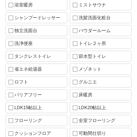
浴室暖房
ミストサウナ
シャンプードレッサー
洗髪洗面化粧台
独立洗面台
パウダールーム
洗浄便座
トイレ２ヶ所
タンクレストイレ
節水型トイレ
省エネ給湯器
メゾネット
ロフト
グルニエ
バリアフリー
床暖房
LDK15帖以上
LDK20帖以上
フローリング
全室フローリング
クッションフロア
可動間仕切り