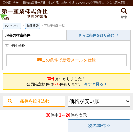
西中原中学校｜川崎市の新築一戸建、中古住宅、土地、中古マンションなど不動産のことなら第一産業株式会社 中原営業所
検索
TOPページ
>
物件検索
>
不動産情報一覧
現在の検索条件
さらに条件を絞り込む
西中原中学校
この条件で新着メールを登録
38件
見つかりました！
会員限定物件は
696
件あります。
今すぐ見る
条件を絞り込む
38
1～20
件中
件を表示
次の20件>>