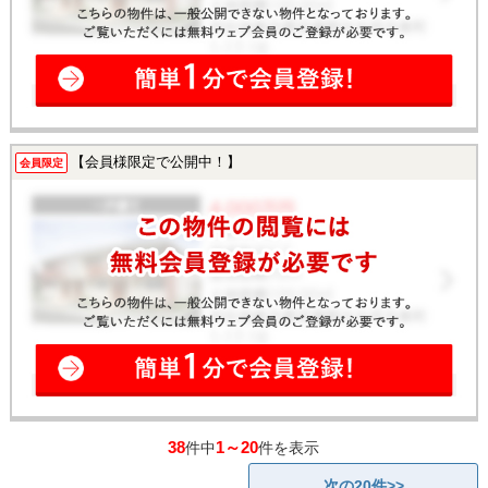
【会員様限定で公開中！】
会員限定
38
1～20
件中
件を表示
次の20件>>