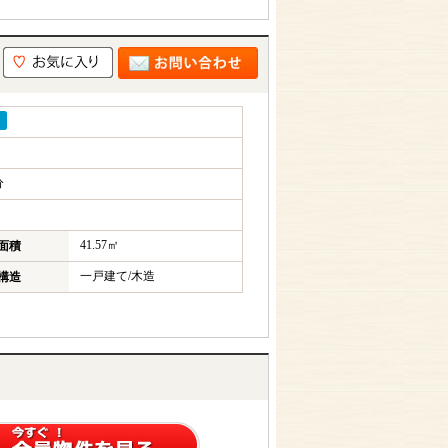
り
分
41.57㎡
面積
一戸建て/木造
構造