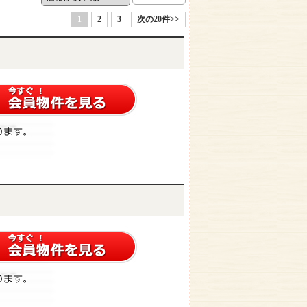
1
2
3
次の20件>>