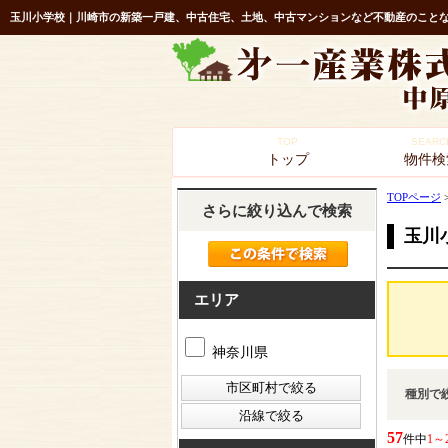
玉川小学校｜川崎市の新築一戸建、中古住宅、土地、中古マンションなど不動産のことな
TOP
SEARC
トップ
物件検
TOPページ
さらに絞り込んで検索
玉川
エリア
神奈川県
種別で
57
件中
1～