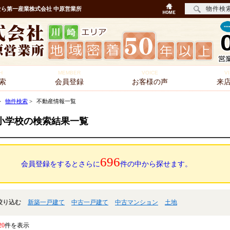
物件検
ら第一産業株式会社 中原営業所
H
MEMBER
VOICE
VI
索
会員登録
お客様の声
来
>
物件検索
>
不動産情報一覧
小学校の検索結果一覧
696
会員登録をするとさらに
件の中から探せます。
絞り込む
新築一戸建て
中古一戸建て
中古マンション
土地
20
件を表示