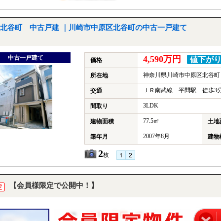
北谷町 中古戸建 ｜川崎市中原区北谷町の中古一戸建て
中古一戸建て
4,590万円
値下が
価格
神奈川県川崎市中原区北谷町
所在地
ＪＲ南武線 平間駅 徒歩3
交通
3LDK
間取り
77.5㎡
建物面積
土地
2007年8月
築年月
建物
2
枚
【会員様限定で公開中！】
定