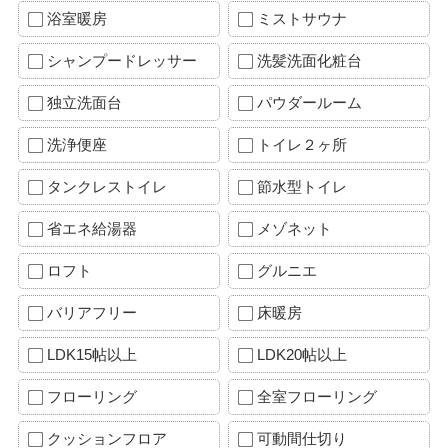
浴室暖房
ミストサウナ
シャンプードレッサー
洗髪洗面化粧台
独立洗面台
パウダールーム
洗浄便座
トイレ２ヶ所
タンクレストイレ
節水型トイレ
省エネ給湯器
メゾネット
ロフト
グルニエ
バリアフリー
床暖房
LDK15帖以上
LDK20帖以上
フローリング
全室フローリング
クッションフロア
可動間仕切り