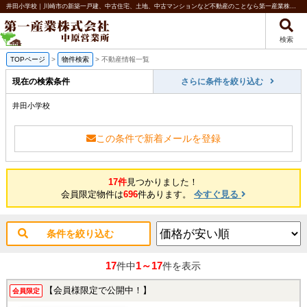
井田小学校｜川崎市の新築一戸建、中古住宅、土地、中古マンションなど不動産のことなら第一産業株式会社 中原営業所
検索
TOPページ
>
物件検索
>
不動産情報一覧
現在の検索条件
さらに条件を絞り込む
井田小学校
この条件で新着メールを登録
17件
見つかりました！
会員限定物件は
696
件あります。
今すぐ見る
条件を絞り込む
17
1～17
件中
件を表示
【会員様限定で公開中！】
会員限定