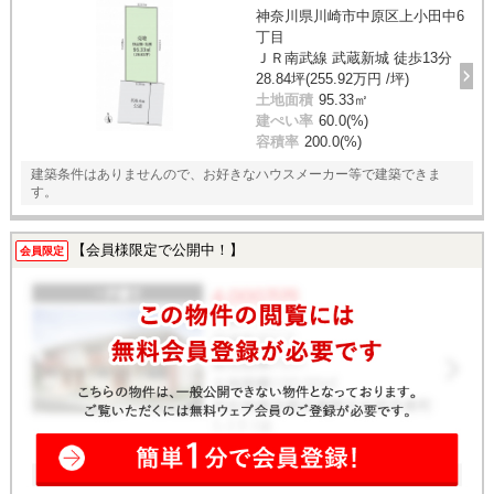
神奈川県川崎市中原区上小田中6
丁目
ＪＲ南武線 武蔵新城 徒歩13分
28.84坪(255.92万円 /坪)
土地面積
95.33㎡
建ぺい率
60.0(%)
容積率
200.0(%)
建築条件はありませんので、お好きなハウスメーカー等で建築できま
す。
【会員様限定で公開中！】
会員限定