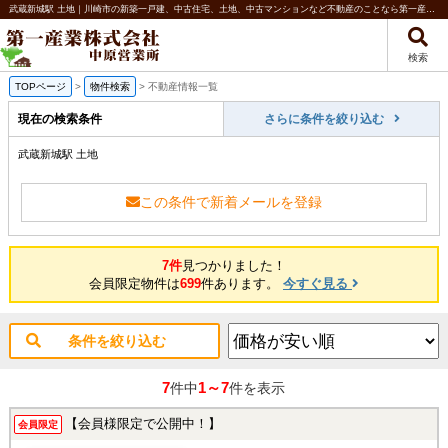
武蔵新城駅 土地｜川崎市の新築一戸建、中古住宅、土地、中古マンションなど不動産のことなら第一産業株式会社 中原営業所
検索
TOPページ
>
物件検索
>
不動産情報一覧
現在の検索条件
さらに条件を絞り込む
武蔵新城駅 土地
この条件で新着メールを登録
7件
見つかりました！
会員限定物件は
699
件あります。
今すぐ見る
条件を絞り込む
7
1～7
件中
件を表示
【会員様限定で公開中！】
会員限定