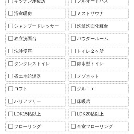
キッチン床暖房
フルオートバス
浴室暖房
ミストサウナ
シャンプードレッサー
洗髪洗面化粧台
独立洗面台
パウダールーム
洗浄便座
トイレ２ヶ所
タンクレストイレ
節水型トイレ
省エネ給湯器
メゾネット
ロフト
グルニエ
バリアフリー
床暖房
LDK15帖以上
LDK20帖以上
フローリング
全室フローリング