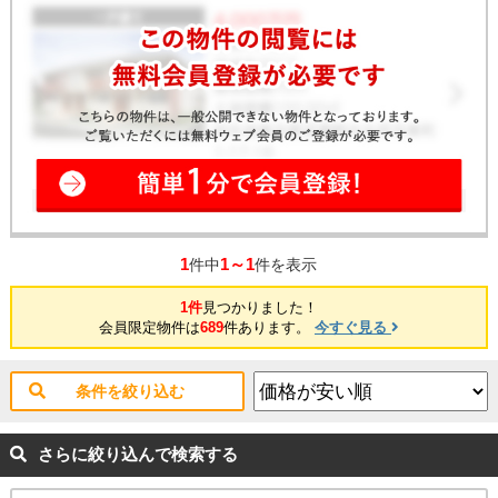
1
1～1
件中
件を表示
1件
見つかりました！
会員限定物件は
689
件あります。
今すぐ見る
条件を絞り込む
さらに絞り込んで検索する