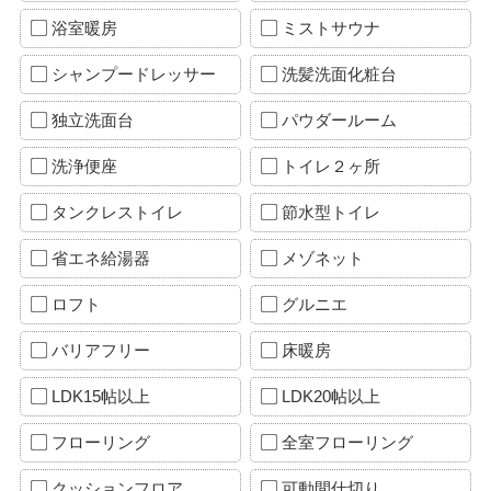
浴室暖房
ミストサウナ
シャンプードレッサー
洗髪洗面化粧台
独立洗面台
パウダールーム
洗浄便座
トイレ２ヶ所
タンクレストイレ
節水型トイレ
省エネ給湯器
メゾネット
ロフト
グルニエ
バリアフリー
床暖房
LDK15帖以上
LDK20帖以上
フローリング
全室フローリング
クッションフロア
可動間仕切り