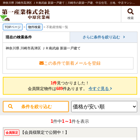
神奈川県 川崎市高津区 ＪＲ南武線 新築一戸建て｜川崎市の新築一戸建、中古住宅、土地、中古マンションなど不動産のことなら第一産業株式会社 中原営業所
検索
TOPページ
>
物件検索
>
不動産情報一覧
現在の検索条件
さらに条件を絞り込む
神奈川県 川崎市高津区 ＪＲ南武線 新築一戸建て
この条件で新着メールを登録
1件
見つかりました！
会員限定物件は
689
件あります。
今すぐ見る
条件を絞り込む
1
1～1
件中
件を表示
【会員様限定で公開中！】
会員限定